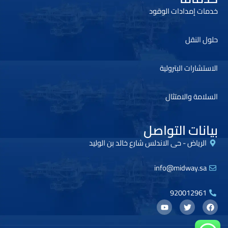
خدمات إمدادات الوقود
حلول النقل
الاستشارات البترولية
السلامة والامتثال
بيانات التواصل
الرياض - حى الاندلس شارع خالد بن الوليد
info@midway.sa
920012961
Y
T
F
o
w
a
u
i
c
t
t
e