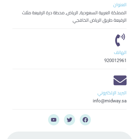
العنوان
المملكة العربية السعودية, الرياض, محطة درة الرفيعة مثلث
الرفيعة طريق الرياض الخافجي
الهاتف
920012961
البريد الإلكتروني
info@midway.sa
Y
T
F
o
w
a
u
i
c
t
t
e
u
t
b