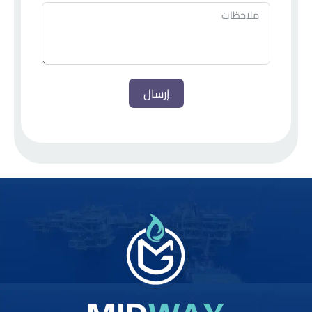
إرسال